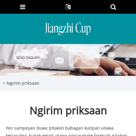
>
Ngirim priksaan
Ngirim priksaan
Yen sampeyan duwe pitakon babagan kutipan utawa
kerjasama, bukak email utawa nggunakake formulir pitakon