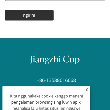
ngirim
+86-13588616668
X
admin@ykviski.com
Kita nggunakake cookie kanggo menehi
pengalaman browsing sing luwih apik,
nganalisa lalu lintas situs lan nggawe